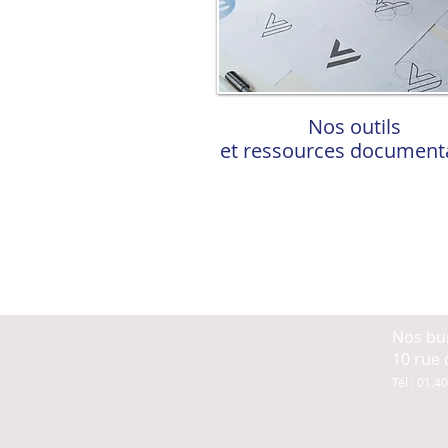
Nos outils
et ressources document
Nos bu
10 rue d
Tél : 01.4