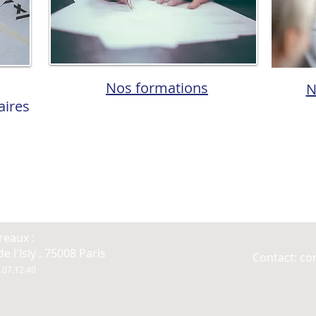
Nos formations
N
aires
reaux :
e l'Isly ,
75008 Paris
Contact:
co
0.07.12.40