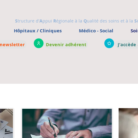
S
tructure d'
A
ppui
R
égionale à la
Q
ualité des soins et à la
S
Hôpitaux / Cliniques
Médico - Social
Soi
 newsletter
Devenir adhérent
J'accède