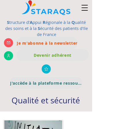
S
tructure d'
A
ppui
R
égionale à la
Q
ualité
des soins et à la
S
écurité des patients d'Ile
de France
Je m'abonne à la newsletter
Devenir adhérent
J'accède à la plateforme ressource
Qualité et sécurité