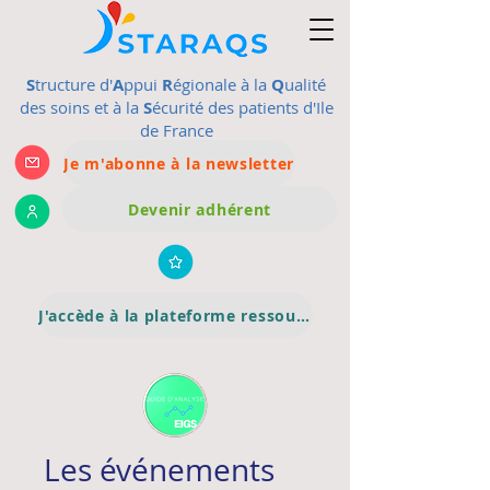
S
tructure d'
A
ppui
R
égionale à la
Q
ualité
des soins et à la
S
écurité des patients d'Ile
de France
Je m'abonne à la newsletter
Devenir adhérent
J'accède à la plateforme ressource
Les événements