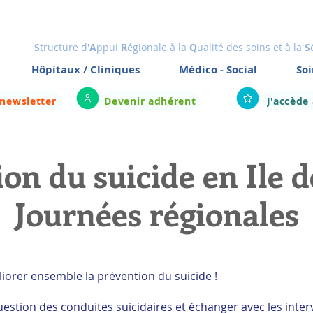
S
tructure d'
A
ppui
R
égionale à la
Q
ualité des soins et à la
S
Hôpitaux / Cliniques
Médico - Social
Soi
 newsletter
Devenir adhérent
J'accède
on du suicide en Ile 
Journées régionales
éliorer ensemble la prévention du suicide !
estion des conduites suicidaires et échanger avec les inter