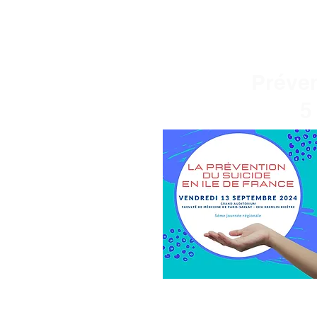
Préven
5