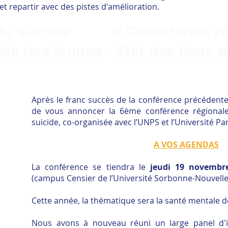
et repartir avec des pistes d'amélioration.
 du suicide
6èm
e
Conférence ré
le des jeunes - Etat des lieux 
Après le franc succès de la conférence précéden
de vous annoncer la 6ème conférence régionale
suicide, co-organisée avec l’UNPS et l’Université Pari
A VOS AGENDAS​
La conférence se tiendra le
jeudi 19 novemb
(campus Censier de l’Université Sorbonne-Nouvelle),
Cette année, la thématique sera la santé mentale d
Nous avons à nouveau réuni un large panel d'i