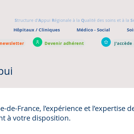
S
tructure d'
A
ppui
R
égionale à la
Q
ualité des soins et à la
S
Hôpitaux / Cliniques
Médico - Social
Soi
 newsletter
Devenir adhérent
J'accède
pui
e-de-France, l’expérience et l’expertise 
t à votre disposition.