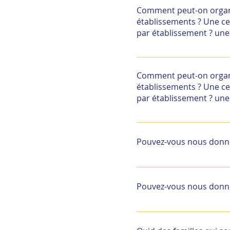
pensez qu’il peut utile 
Comment peut-on organi
consulter notamment le 
établissements ? Une ce
», 22/12/2010 :
par établissement ? une
Il faut définir les diffé
décisionnaire, fonctionne
Comment peut-on organi
modalités de communicat
établissements ? Une ce
par établissement ? une
Il faut définir les diffé
décisionnaire, fonctionne
Pouvez-vous nous donner 
modalités de communicat
Le prochain Webinar « An
Inscription sur le site d
Pouvez-vous nous donner 
Le prochain Webinar « An
Inscription sur le site d