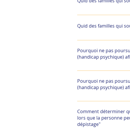
Quid des familles qui so
Il s’agit d’une décision 
pluridisciplinaire. Eval
Quid des familles qui so
sein de la famille. Info
dépendront de l’évoluti
Il s’agit d’une décision 
pluridisciplinaire. Eval
Pourquoi ne pas poursui
sein de la famille. Info
(handicap psychique) af
dépendront de l’évoluti
Il est possible d’organ
dédiée. Cette organisati
Pourquoi ne pas poursui
barrières et les règles 
(handicap psychique) af
Il est possible d’organ
dédiée. Cette organisati
Comment déterminer qu'u
barrières et les règles 
lors que la personne pe
dépistage"