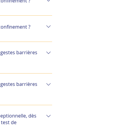
 confinement ?
ie sur une évaluation
ge et de confinement au
 confinement ?
 de ré-admission
r.
ie sur une évaluation
ge et de confinement au
 gestes barrières
 de ré-admission
r.
OVID dans une zone
ents les mesures
 gestes barrières
OVID dans une zone
ents les mesures
eptionnelle, dès
 test de