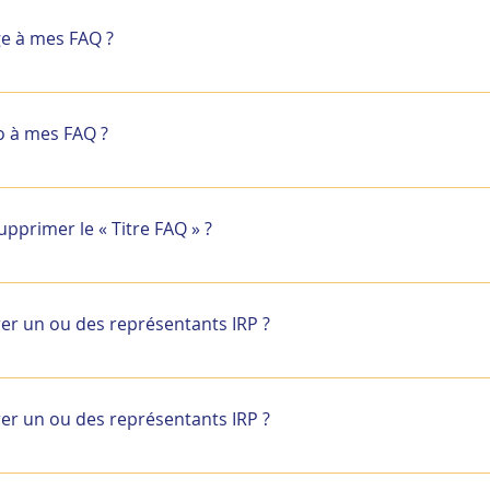
 - Durée : 12 min 30
ge à mes FAQ ?
age, veuillez suivre ces instructions : Allez aux paramètres d
" Cliquez sur la question à laquelle vous souhaitez ajoute
éo à mes FAQ ?
onse, cliquez sur l'icône d'image puis ajoutez une image de 
peuvent ajouter une vidéo YouTube ou Vimeo facilement : All
outon "Gérer questions" Cliquez sur la question à laquelle vo
primer le « Titre FAQ » ?
odifiez votre réponse, cliquez sur l'icône de vidéo puis col
là ! Une miniature de votre vidéo apparaitra dans la boîte 
modifié dans l'onglet paramètres des paramètres de l'appli.
écochant la case dans l'onglet paramètres.
grer un ou des représentants IRP ?
’est pas obligatoire. Vous pouvez bien évidemment inviter u
aux missions définies de la cellule de crise. Pour plus d’inf
grer un ou des représentants IRP ?
document de l’ANACT « Les étapes d'élaboration d'un Plan d
’est pas obligatoire. Vous pouvez bien évidemment inviter u