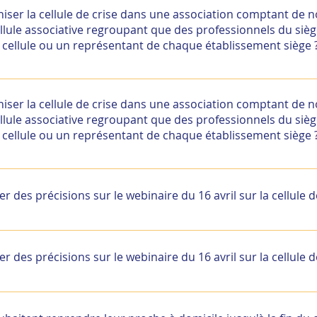
aux missions définies de la cellule de crise. Pour plus d’inf
ser la cellule de crise dans une association comptant de
document de l’ANACT « Les étapes d'élaboration d'un Plan d
llule associative regroupant que des professionnels du siège
 cellule ou un représentant de chaque établissement siège 
rents niveaux stratégiques nécessaires à la gestion de la crise,
lle et hiérarchique de l’organisme gestionnaire. Il est essent
ser la cellule de crise dans une association comptant de
ion entre elles (l’information ascendante et descendante)
llule associative regroupant que des professionnels du siège
 cellule ou un représentant de chaque établissement siège 
rents niveaux stratégiques nécessaires à la gestion de la crise,
lle et hiérarchique de l’organisme gestionnaire. Il est essent
des précisions sur le webinaire du 16 avril sur la cellule de
ion entre elles (l’information ascendante et descendante)
imation et pilotage d’une cellule de crise » le 16 avril de 1
e l’OPCO Santé
des précisions sur le webinaire du 16 avril sur la cellule de
imation et pilotage d’une cellule de crise » le 16 avril de 1
e l’OPCO Santé