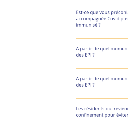
L’étude de l’immunisati
résultats et de consigne
Est-ce que vous précon
du personnel.
accompagnée Covid positi
immunisé ?
L’étude de l’immunisati
résultats et de consigne
A partir de quel moment 
du personnel.
des EPI ?
Il est nécessaire d’isole
COVID. Les signes cliniq
A partir de quel moment 
dyspnée, douleurs muscul
des EPI ?
doivent appliquer les p
résident.
Il est nécessaire d’isole
COVID. Les signes cliniq
Les résidents qui revie
dyspnée, douleurs muscul
confinement pour éviter
doivent appliquer les p
résident.