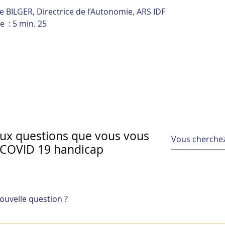
le BILGER, Directrice de l’Autonomie, ARS IDF
e : 5 min. 25
ux questions que vous vous
 COVID 19 handicap
uvelle question ?
es critères d’une unité COVID
- Dr Isabelle TANGRE, Médecin
QS
e questions, allez aux paramètres de l'appli et cliquez sur 