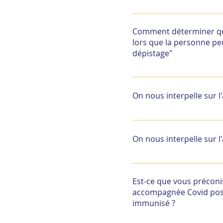
Le statut COVID d’une pe
confinement. En cas de n
Comment déterminer qu'u
doivent être appliqués.
lors que la personne pe
respect des mesures de 
dépistage"
Le statut COVID d’une pe
confinement. En cas de n
On nous interpelle sur 
doivent être appliqués.
respect des mesures de 
Nous vous conseillons d
On nous interpelle sur 
Nous vous conseillons d
Est-ce que vous précon
accompagnée Covid positi
immunisé ?