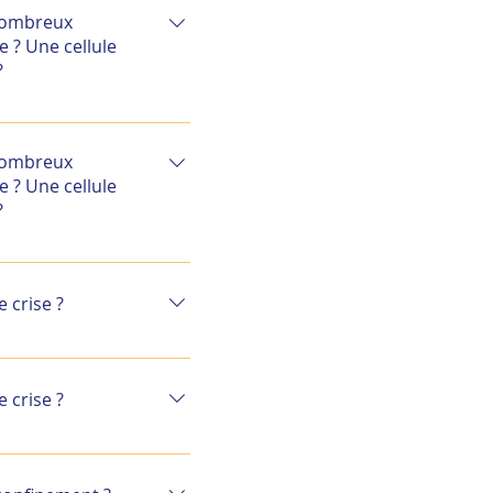
ormation vous pouvez
 nombreux
e Continuité d’Activité
 ? Une cellule
?
 selon l’organisation
iel de définir les
 nombreux
.
 ? Une cellule
?
 selon l’organisation
iel de définir les
 crise ?
.
3h45 à 14h30.
 crise ?
3h45 à 14h30.