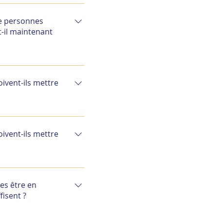
Dans l’attente des
ères comme l’ensemble
ne personnes
t-il maintenant
Dans l’attente des
ères comme l’ensemble
ivent-ils mettre
iques évocateurs de
ppression thoracique,
ivent-ils mettre
es professionnels
mise en isolement du
iques évocateurs de
ppression thoracique,
es être en
es professionnels
fisent ?
mise en isolement du