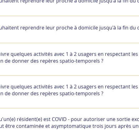
uhaitent reprendre leur proche à domicile jusqu'à la fin du
qui relève de la cellule de crise ou du directeur et qui s’appu
uer les motifs de la demande, les modalités de prise en char
uhaitent reprendre leur proche à domicile jusqu'à la fin du
rmer la famille qu’en cas de retour prématuré, les conditions
on de l’épidémie au sein de la structure au moment du retou
qui relève de la cellule de crise ou du directeur et qui s’appu
uer les motifs de la demande, les modalités de prise en char
vre quelques activités avec 1 à 2 usagers en respectant les
rmer la famille qu’en cas de retour prématuré, les conditions
in de donner des repères spatio-temporels ?
on de l’épidémie au sein de la structure au moment du retou
iser des activités avec quelques résidents de même statut C
on doit faire respecter pour les professionnels et les résid
vre quelques activités avec 1 à 2 usagers en respectant les
d’hygiène adaptées au statut.
in de donner des repères spatio-temporels ?
iser des activités avec quelques résidents de même statut C
on doit faire respecter pour les professionnels et les résid
n(e) résident(e) est COVID - pour autoriser une sortie exc
d’hygiène adaptées au statut.
ut être contaminée et asymptomatique trois jours après un