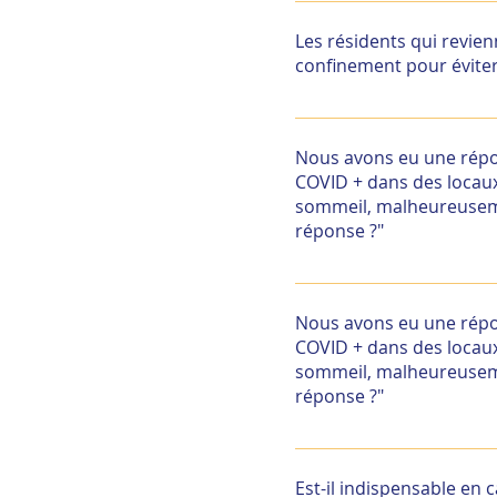
Tout résident nouvellem
dans sa chambre avec su
Les résidents qui revie
confinement pour éviter
Tout résident nouvellem
dans sa chambre avec su
Nous avons eu une répo
COVID + dans des locaux 
sommeil, malheureusemen
réponse ?"
Pour information, une s
l'équipant d'une salle de
Nous avons eu une répo
COVID + dans des locaux 
sommeil, malheureusemen
réponse ?"
Pour information, une s
l'équipant d'une salle de
Est-il indispensable en