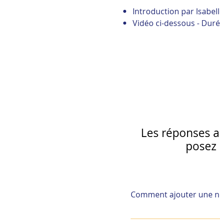
Introduction par Isabel
Vidéo ci-dessous - Duré
Les réponses a
posez
Comment ajouter une no
Présentation :
L
social – STARA
Pour ajouter une nouvell