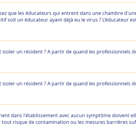
on des personnes ayant contracté le COVID 19 est en cours. 
s officielles, l’éducateur doit appliquer les mesures barri
isez que les éducateurs qui entrent dans une chambre d'u
f soit un éducateur ayant déjà eu le virus ? L’éducateur es
on des personnes ayant contracté le COVID 19 est en cours. 
s officielles, l’éducateur doit appliquer les mesures barri
isoler un résident ? A partir de quand les professionnels do
r et de dépister un résident dès l’apparition des signes clin
ues sont multiples : toux, fièvre qui peut être fluctuante, o
isoler un résident ? A partir de quand les professionnels do
aires, perte du gout ou de l’odorat, fatigue, diarrhée, … L
récautions complémentaires gouttelettes et contact dès la 
r et de dépister un résident dès l’apparition des signes clin
ues sont multiples : toux, fièvre qui peut être fluctuante, o
nnent dans l'établissement avec aucun symptôme doivent-ell
aires, perte du gout ou de l’odorat, fatigue, diarrhée, … L
 tout risque de contamination ou les mesures barrières suf
récautions complémentaires gouttelettes et contact dès la 