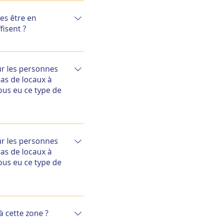
e mis en isolement 14j
es être en
fisent ?
e mis en isolement 14j
ur les personnes
pas de locaux à
ous eu ce type de
des lits et en
ur les personnes
pas de locaux à
ous eu ce type de
des lits et en
à cette zone ?