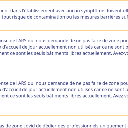
ent admis est considéré comme un cas probable et doit êtr
rveillance d’apparition de signes d’infection COVID.
nnent dans l'établissement avec aucun symptôme doivent-ell
 tout risque de contamination ou les mesures barrières suf
ent admis est considéré comme un cas probable et doit êtr
rveillance d’apparition de signes d’infection COVID.
nse de l'ARS qui nous demande de ne pas faire de zone po
d'accueil de jour actuellement non utilisés car ce ne sont 
t ce sont les seuls bâtiments libres actuellement. Avez-v
tructure Handicap a équipé une structure de jour en louant 
 soins.
nse de l'ARS qui nous demande de ne pas faire de zone po
d'accueil de jour actuellement non utilisés car ce ne sont 
t ce sont les seuls bâtiments libres actuellement. Avez-v
tructure Handicap a équipé une structure de jour en louant 
 soins.
 cas de zone covid de dédier des professionnels uniquement 