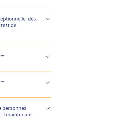
 tout l’intérêt du
es gestes barrières
eptionnelle, dès
l qui s’assurera du
 test de
 tout l’intérêt du
es gestes barrières
""
l qui s’assurera du
""
ne personnes
t-il maintenant