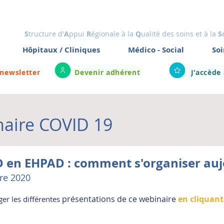
S
tructure d'
A
ppui
R
égionale à la
Q
ualité des soins et à la
S
Hôpitaux / Cliniques
Médico - Social
Soi
 newsletter
Devenir adhérent
J'accède
aire COVID 19
D en EHPAD : comment s'organiser auj
re 2020
présentations de ce webinaire
en cliquant 
er les différentes