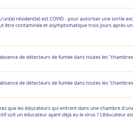
rsonne peut effectivement d’évoluer d’un jour à l’autre, c’est
écessité impérieuse, les règles de distanciation sociale et l
n(e) résident(e) est COVID - pour autoriser une sortie exc
 Le résident doit être accompagné d’un membre du personne
ut être contaminée et asymptomatique trois jours après un
distanciation sociale
rsonne peut effectivement d’évoluer d’un jour à l’autre, c’est
écessité impérieuse, les règles de distanciation sociale et l
l'absence de détecteurs de fumée dans toutes les "chambres
 Le résident doit être accompagné d’un membre du personne
distanciation sociale
e vous rapprocher de votre référent sécurité incendie
l'absence de détecteurs de fumée dans toutes les "chambres
e vous rapprocher de votre référent sécurité incendie
isez que les éducateurs qui entrent dans une chambre d'u
f soit un éducateur ayant déjà eu le virus ? L’éducateur es