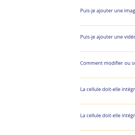
Vidéo ci-dessous
questions".
Puis-je ajouter une ima
Oui ! Pour ajouter une im
bouton "Gérer questions
Puis-je ajouter une vid
vous modifiez votre rép
Oui ! Les utilisateurs 
l'appli Cliquez sur le b
Comment modifier ou sup
une vidéo Lorsque vous m
YouTube ou Vimeo Et voi
Le titre FAQ peut être 
supprimer le texte en d
La cellule doit-elle inté
L’intégration des IRP n
pensez qu’il peut utile 
La cellule doit-elle inté
consulter notamment le 
», 22/12/2010 :
L’intégration des IRP n