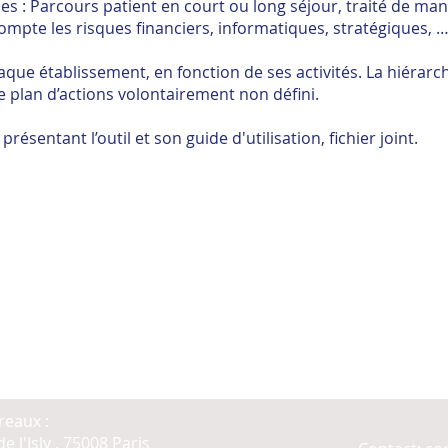
s : Parcours patient en court ou long séjour, traité de man
mpte les risques financiers, informatiques, stratégiques, 
que établissement, en fonction de ses activités. La hiérarc
e plan d’actions volontairement non défini.
résentant l’outil et son guide d'utilisation, fichier joint.
reaux :
e l'Isly ,
75008 Paris