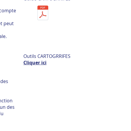
t compte
et peut
ale.
Outils CARTOGRRIFES
Cliquer ici
 des
nction
’un des
du