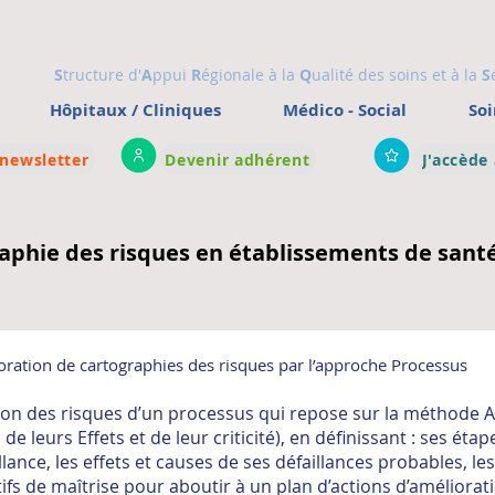
S
tructure d'
A
ppui
R
égionale à la
Q
ualité des soins et à la
S
Hôpitaux / Cliniques
Médico - Social
Soi
 newsletter
Devenir adhérent
J'accède
aphie des risques en établissements de sant
boration de cartographies des risques par l’approche Processus
ication des risques d’un processus qui repose sur la méthode
e leurs Effets et de leur criticité), en définissant : ses étap
lance, les effets et causes de ses défaillances probables, les
tifs de maîtrise pour aboutir à un plan d’actions d’améliorat