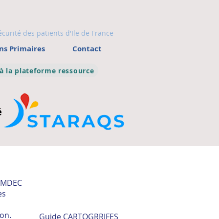
écurité des patients d'Ile de France
ns Primaires
Contact
 à la plateforme ressource
é
 AMDEC
es
ion.
Guide CARTOGRRIFES